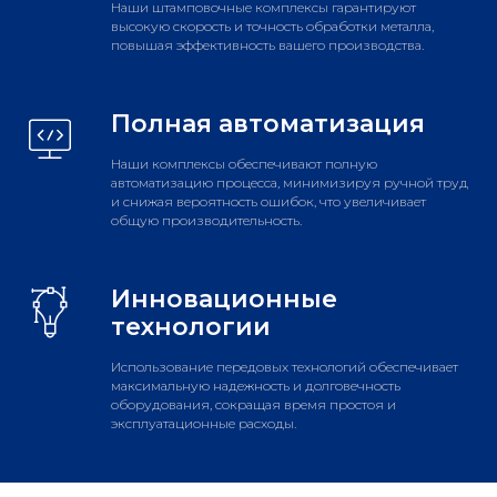
Наши штамповочные комплексы гарантируют
высокую скорость и точность обработки металла,
повышая эффективность вашего производства.
Полная автоматизация
Наши комплексы обеспечивают полную
автоматизацию процесса, минимизируя ручной труд
и снижая вероятность ошибок, что увеличивает
общую производительность.
Инновационные
технологии
Использование передовых технологий обеспечивает
максимальную надежность и долговечность
оборудования, сокращая время простоя и
эксплуатационные расходы.